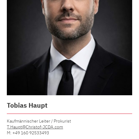
Tobias Haupt
Kaufmännischer Leiter / Prokurist
T.Haupt@Christof-JCDA.com
M: +49 160 92533493