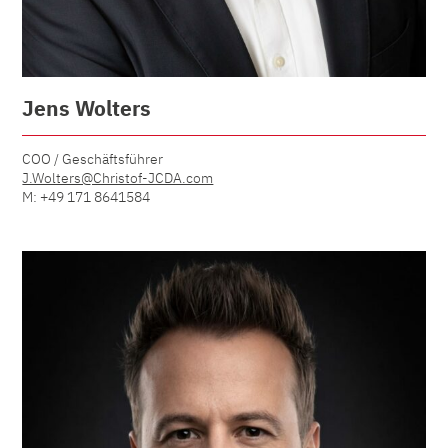
Jens Wolters
COO / Geschäftsführer
J.Wolters@Christof-JCDA.com
M: +49 171 8641584